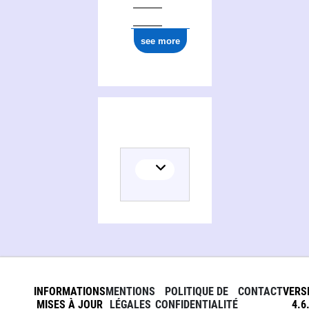
see more
INFORMATIONS
MENTIONS
POLITIQUE DE
CONTACT
VERS
MISES À JOUR
LÉGALES
CONFIDENTIALITÉ
4.6