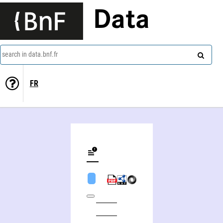
Data
search in data.bnf.fr
FR