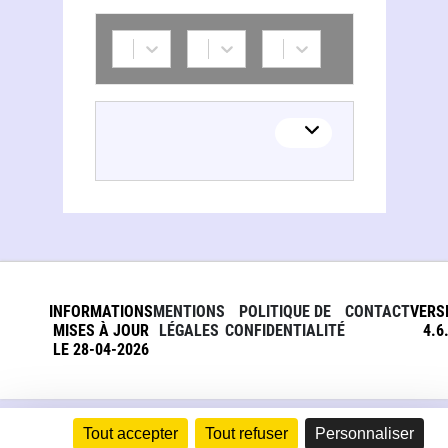
INFORMATIONS
MENTIONS
POLITIQUE DE
CONTACT
VERS
MISES À JOUR
LÉGALES
CONFIDENTIALITÉ
4.6
LE 28-04-2026
Tout accepter
Tout refuser
Personnaliser