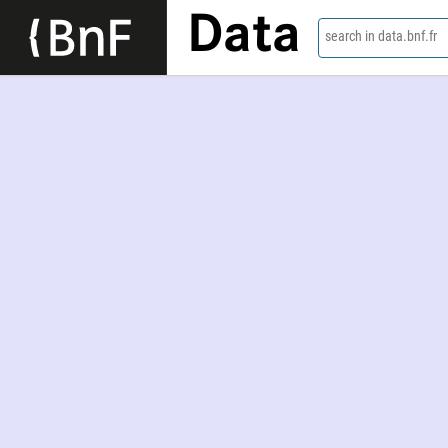
Data
search in data.bnf.fr