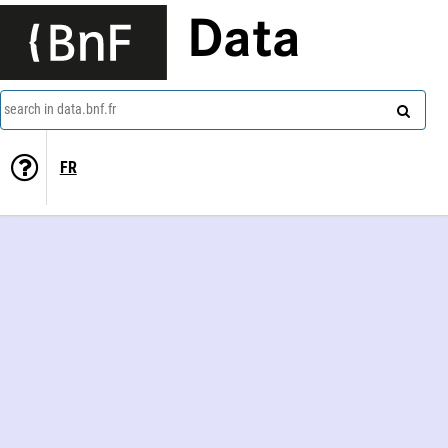
Data
search in data.bnf.fr
FR