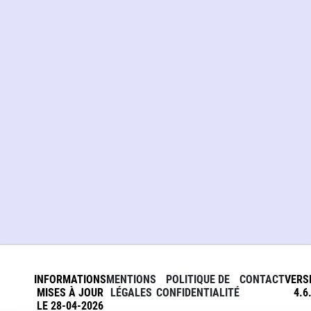
INFORMATIONS
MENTIONS
POLITIQUE DE
CONTACT
VERS
MISES À JOUR
LÉGALES
CONFIDENTIALITÉ
4.6
LE 28-04-2026