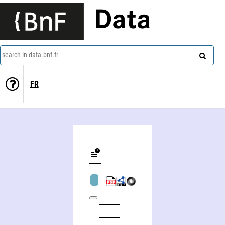
Data
search in data.bnf.fr
FR