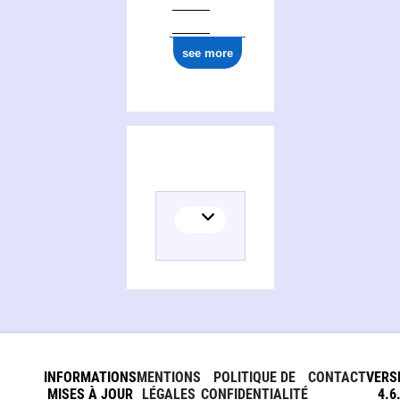
ark:/12148/cb13535077v
see more
INFORMATIONS
MENTIONS
POLITIQUE DE
CONTACT
VERS
MISES À JOUR
LÉGALES
CONFIDENTIALITÉ
4.6