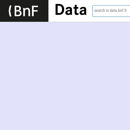
Data
search in data.bnf.fr