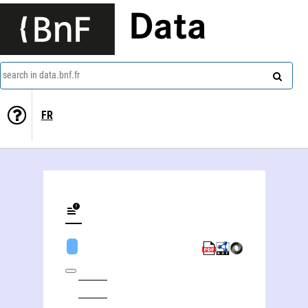
Data
search in data.bnf.fr
FR