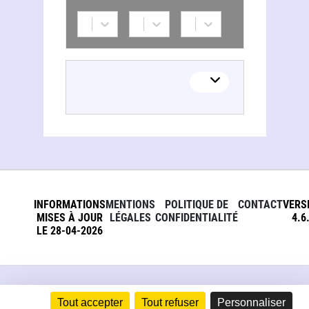
INFORMATIONS
MENTIONS
POLITIQUE DE
CONTACT
VERS
MISES À JOUR
LÉGALES
CONFIDENTIALITÉ
4.6
LE 28-04-2026
Tout accepter
Tout refuser
Personnaliser