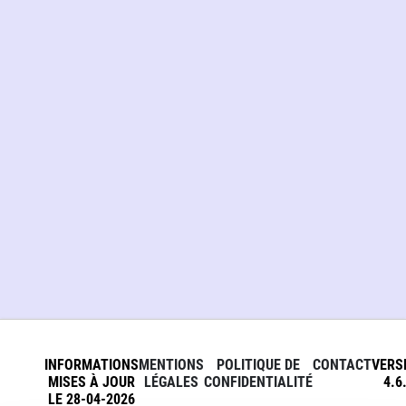
INFORMATIONS
MENTIONS
POLITIQUE DE
CONTACT
VERS
MISES À JOUR
LÉGALES
CONFIDENTIALITÉ
4.6
LE 28-04-2026