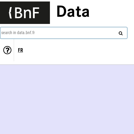
Data
search in data.bnf.fr
FR