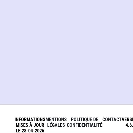
INFORMATIONS
MENTIONS
POLITIQUE DE
CONTACT
VERS
MISES À JOUR
LÉGALES
CONFIDENTIALITÉ
4.6
LE 28-04-2026