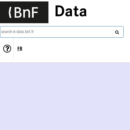
Data
search in data.bnf.fr
FR