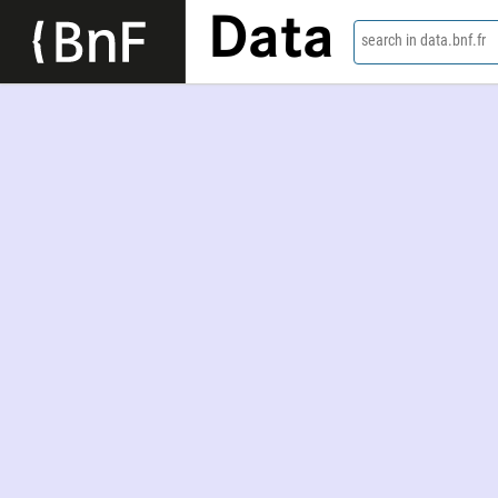
Data
search in data.bnf.fr