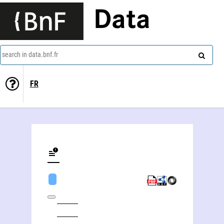
Data
search in data.bnf.fr
FR