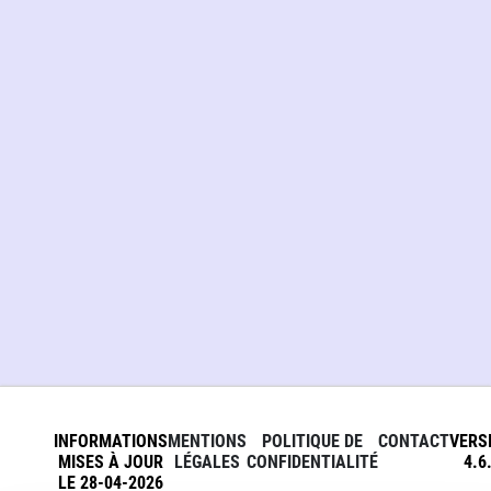
INFORMATIONS
MENTIONS
POLITIQUE DE
CONTACT
VERS
MISES À JOUR
LÉGALES
CONFIDENTIALITÉ
4.6
LE 28-04-2026