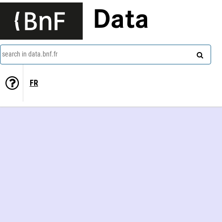
Data
search in data.bnf.fr
FR