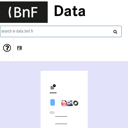
Data
search in data.bnf.fr
FR