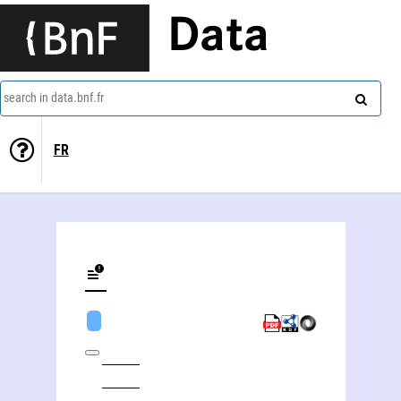
Data
search in data.bnf.fr
FR