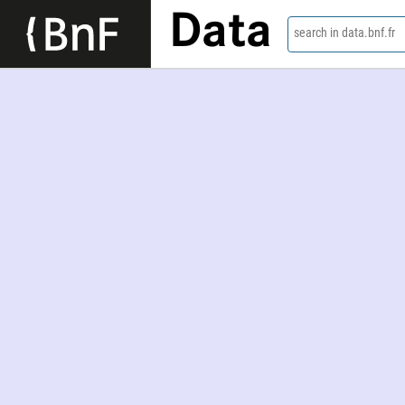
Data
search in data.bnf.fr