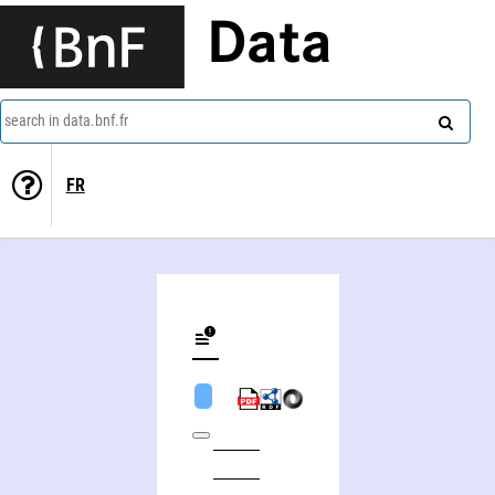
Data
search in data.bnf.fr
FR