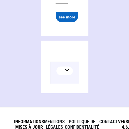
see more
INFORMATIONS
MENTIONS
POLITIQUE DE
CONTACT
VERS
MISES À JOUR
LÉGALES
CONFIDENTIALITÉ
4.6