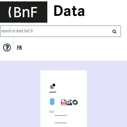
Data
search in data.bnf.fr
FR