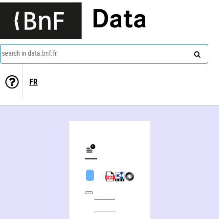
Data
search in data.bnf.fr
FR