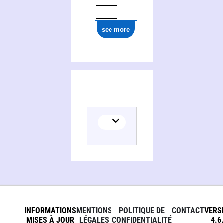
see more
INFORMATIONS
MENTIONS
POLITIQUE DE
CONTACT
VERS
MISES À JOUR
LÉGALES
CONFIDENTIALITÉ
4.6