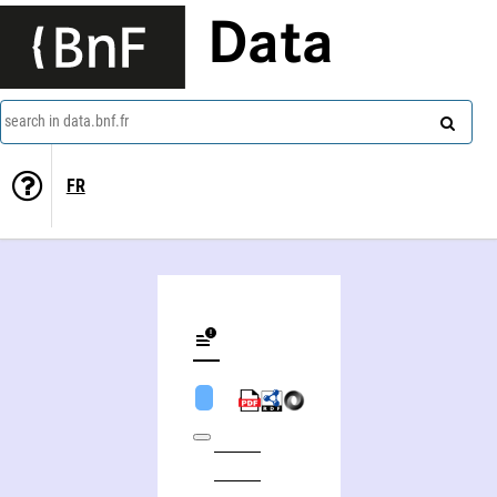
Data
search in data.bnf.fr
FR