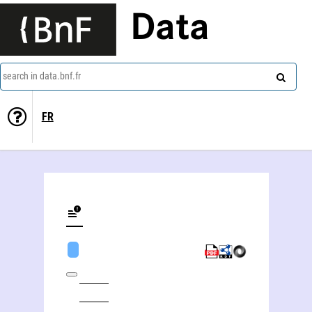
Data
search in data.bnf.fr
FR