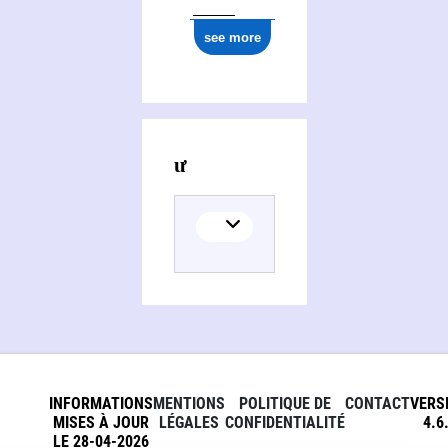
see more
Activities of Ðưć Chính
INFORMATIONS
MENTIONS
POLITIQUE DE
CONTACT
VERS
MISES À JOUR
LÉGALES
CONFIDENTIALITÉ
4.6
LE 28-04-2026