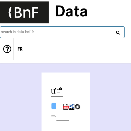
Data
search in data.bnf.fr
FR
Ðưć Chính