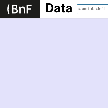
Data
search in data.bnf.fr