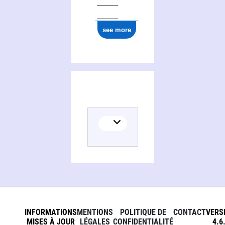
see more
INFORMATIONS
MENTIONS
POLITIQUE DE
CONTACT
VERS
MISES À JOUR
LÉGALES
CONFIDENTIALITÉ
4.6