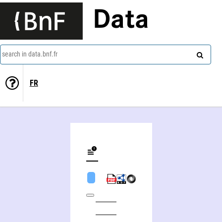
Data
search in data.bnf.fr
FR