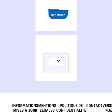
see more
INFORMATIONS
MENTIONS
POLITIQUE DE
CONTACT
VERS
MISES À JOUR
LÉGALES
CONFIDENTIALITÉ
4.6