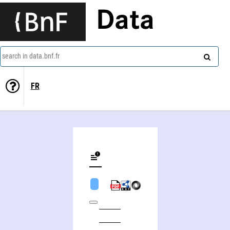
Data
search in data.bnf.fr
FR