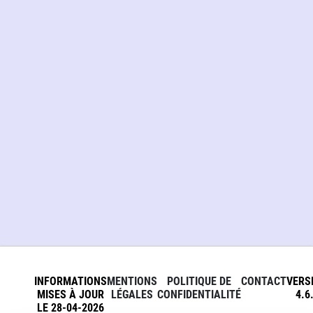
INFORMATIONS
MENTIONS
POLITIQUE DE
CONTACT
VERS
MISES À JOUR
LÉGALES
CONFIDENTIALITÉ
4.6
LE 28-04-2026