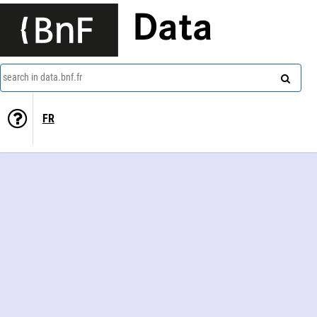
Data
search in data.bnf.fr
FR