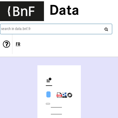
Data
search in data.bnf.fr
FR