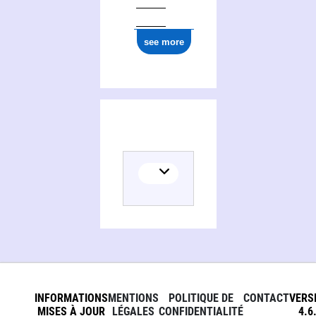
see more
INFORMATIONS
MENTIONS
POLITIQUE DE
CONTACT
VERS
MISES À JOUR
LÉGALES
CONFIDENTIALITÉ
4.6