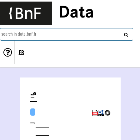
Data
search in data.bnf.fr
FR