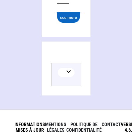
see more
INFORMATIONS
MENTIONS
POLITIQUE DE
CONTACT
VERS
MISES À JOUR
LÉGALES
CONFIDENTIALITÉ
4.6