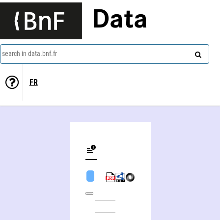
Data
search in data.bnf.fr
FR