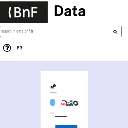
Data
search in data.bnf.fr
FR