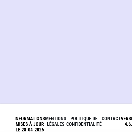
INFORMATIONS
MENTIONS
POLITIQUE DE
CONTACT
VERS
MISES À JOUR
LÉGALES
CONFIDENTIALITÉ
4.6
LE 28-04-2026