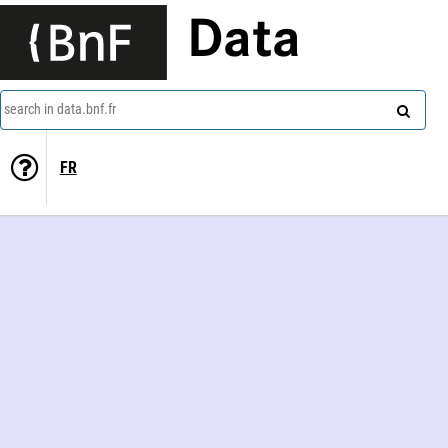
Data
search in data.bnf.fr
FR