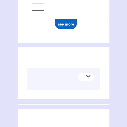
see more
(