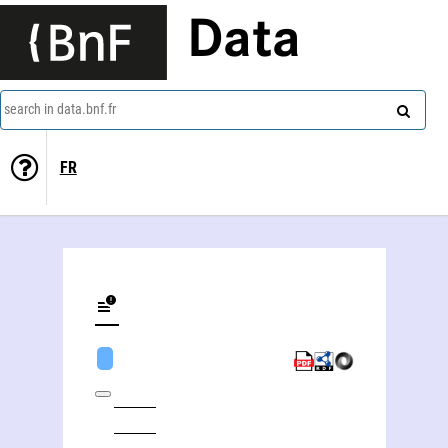
Data
search in data.bnf.fr
FR