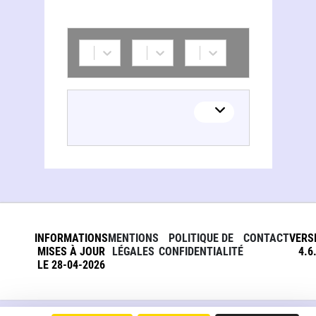
Jack Dillon (auteur de romans pour la jeunesse)
INFORMATIONS
MENTIONS
POLITIQUE DE
CONTACT
VERS
MISES À JOUR
LÉGALES
CONFIDENTIALITÉ
4.6
LE 28-04-2026