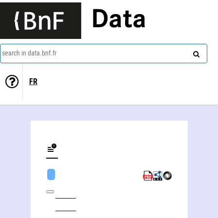
Data
search in data.bnf.fr
FR