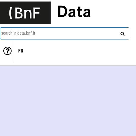
Data
search in data.bnf.fr
FR