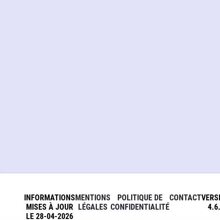
INFORMATIONS
MENTIONS
POLITIQUE DE
CONTACT
VERS
MISES À JOUR
LÉGALES
CONFIDENTIALITÉ
4.6
LE 28-04-2026