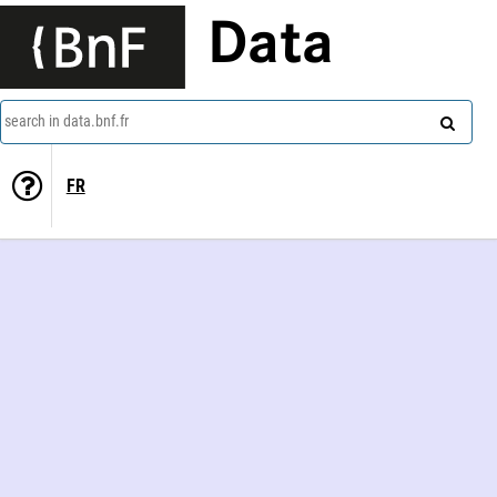
Data
search in data.bnf.fr
FR