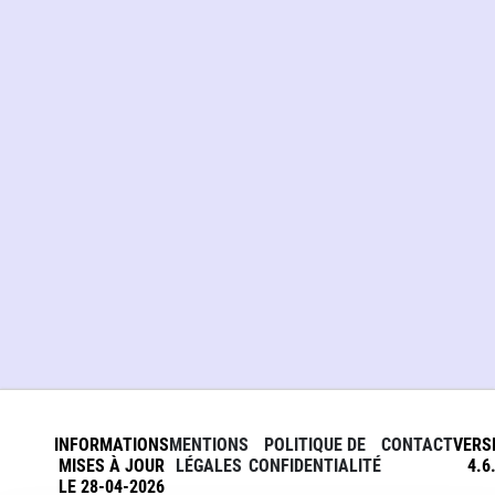
INFORMATIONS
MENTIONS
POLITIQUE DE
CONTACT
VERS
MISES À JOUR
LÉGALES
CONFIDENTIALITÉ
4.6
LE 28-04-2026