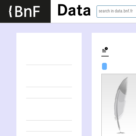
Data
search in data.bnf.fr