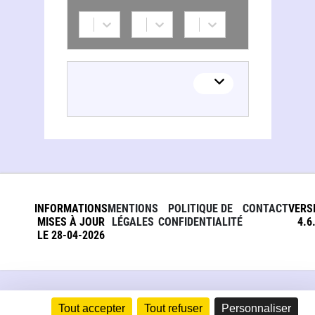
Roland Eils
INFORMATIONS
MENTIONS
POLITIQUE DE
CONTACT
VERS
MISES À JOUR
LÉGALES
CONFIDENTIALITÉ
4.6
LE 28-04-2026
Tout accepter
Tout refuser
Personnaliser