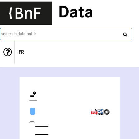
Data
search in data.bnf.fr
FR