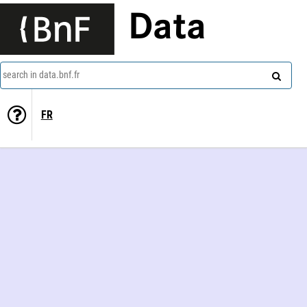
Data
search in data.bnf.fr
FR