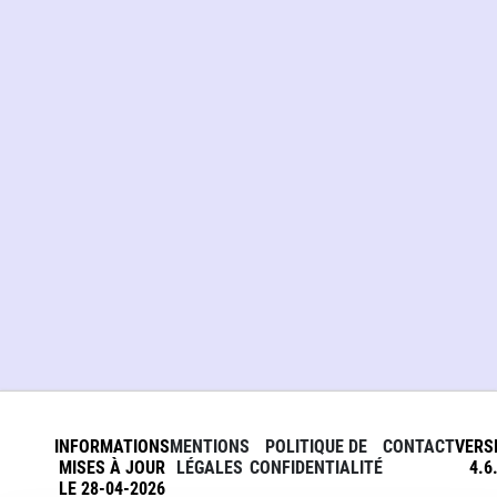
INFORMATIONS
MENTIONS
POLITIQUE DE
CONTACT
VERS
MISES À JOUR
LÉGALES
CONFIDENTIALITÉ
4.6
LE 28-04-2026