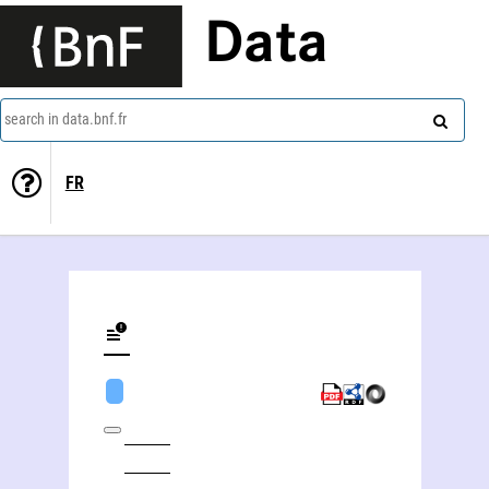
Data
search in data.bnf.fr
FR