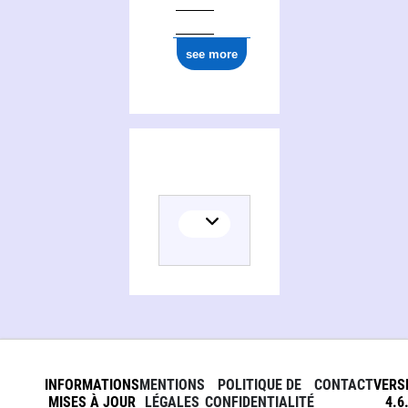
see more
INFORMATIONS
MENTIONS
POLITIQUE DE
CONTACT
VERS
MISES À JOUR
LÉGALES
CONFIDENTIALITÉ
4.6