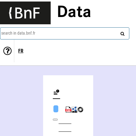
Data
search in data.bnf.fr
FR