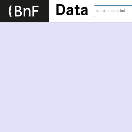
Data
search in data.bnf.fr