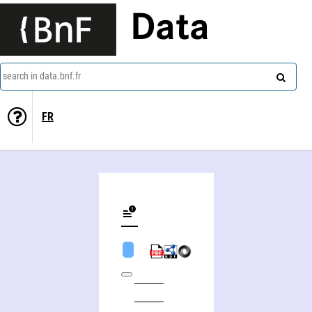
Data
search in data.bnf.fr
FR