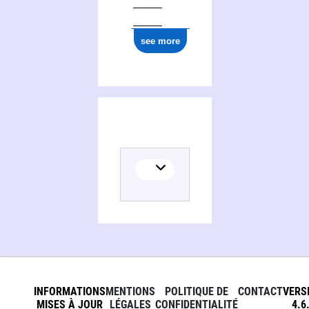
see more
INFORMATIONS
MENTIONS
POLITIQUE DE
CONTACT
VERS
MISES À JOUR
LÉGALES
CONFIDENTIALITÉ
4.6