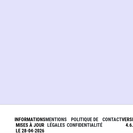
INFORMATIONS
MENTIONS
POLITIQUE DE
CONTACT
VERS
MISES À JOUR
LÉGALES
CONFIDENTIALITÉ
4.6
LE 28-04-2026