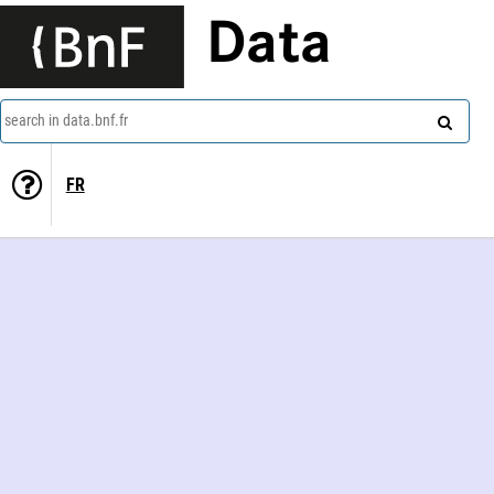
Data
search in data.bnf.fr
FR