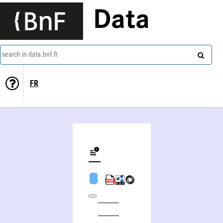
Data
search in data.bnf.fr
FR