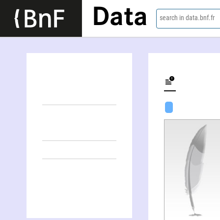
Data
search in data.bnf.fr