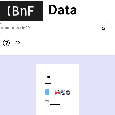
Data
search in data.bnf.fr
FR