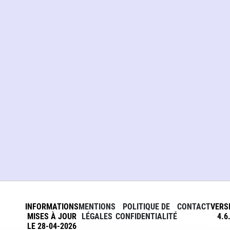
INFORMATIONS
MENTIONS
POLITIQUE DE
CONTACT
VERS
MISES À JOUR
LÉGALES
CONFIDENTIALITÉ
4.6
LE 28-04-2026