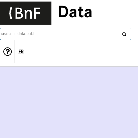
Data
search in data.bnf.fr
FR