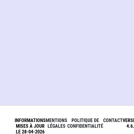
INFORMATIONS
MENTIONS
POLITIQUE DE
CONTACT
VERS
MISES À JOUR
LÉGALES
CONFIDENTIALITÉ
4.6
LE 28-04-2026