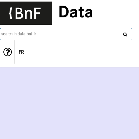
Data
search in data.bnf.fr
FR