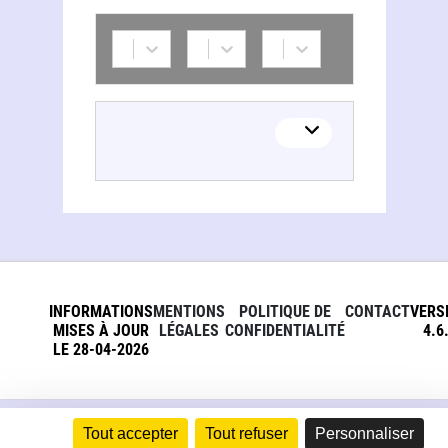
Isabella La Selva
INFORMATIONS
MENTIONS
POLITIQUE DE
CONTACT
VERS
MISES À JOUR
LÉGALES
CONFIDENTIALITÉ
4.6
LE 28-04-2026
Tout accepter
Tout refuser
Personnaliser