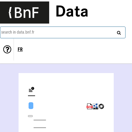
Data
search in data.bnf.fr
FR