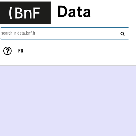
Data
search in data.bnf.fr
FR