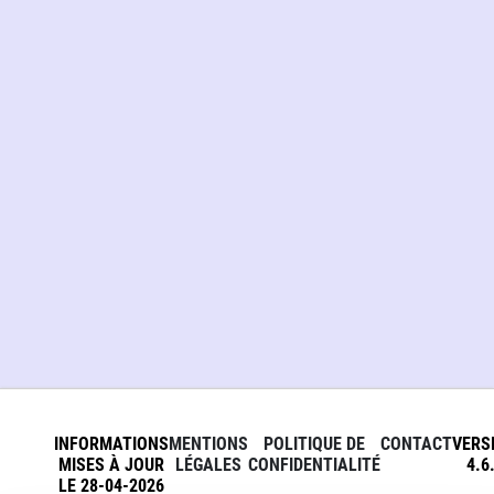
INFORMATIONS
MENTIONS
POLITIQUE DE
CONTACT
VERS
MISES À JOUR
LÉGALES
CONFIDENTIALITÉ
4.6
LE 28-04-2026